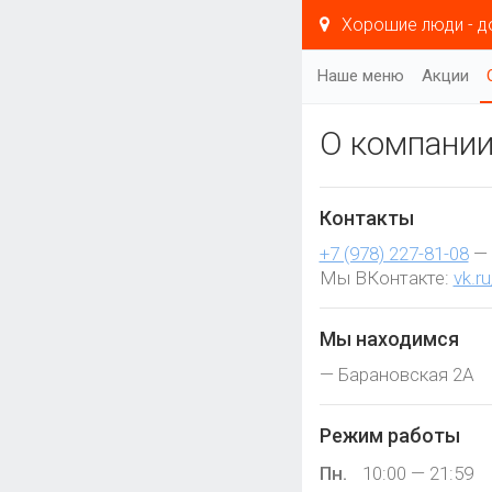
Хорошие люди - д
Наше меню
Акции
О компани
Контакты
+7 (978) 227-81-08
— 
Мы ВКонтакте:
vk.r
Мы находимся
—
Барановская 2А
Режим работы
Пн.
10:00 — 21:59