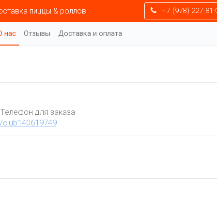
оставка пиццы & роллов
+7 (978) 227-81-
О нас
Отзывы
Доставка и оплата
и
Телефон для заказа
u/club140619749