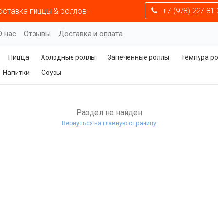
оставка пиццы & роллов
+7 (978) 227-81-
О нас
Отзывы
Доставка и оплата
Пицца
Холодные роллы
Запеченные роллы
Темпура р
Напитки
Соусы
Раздел не найден
Вернуться на главную страницу