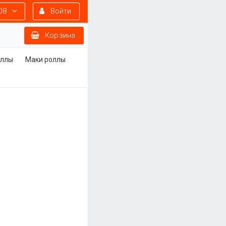
08
Войти
Корзина
оллы
Маки роллы